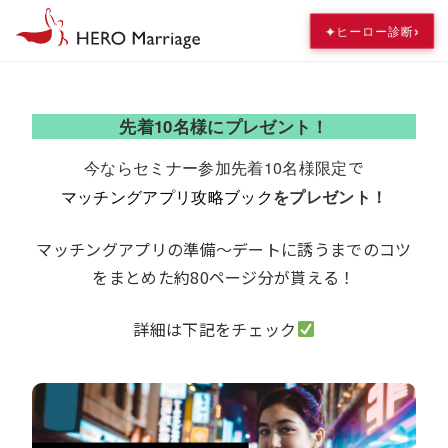
›
✦
ヒーロー診断
先着10名様にプレゼント！
で
今ならセミナー参加先着10名様限定
マッチングアプリ攻略ブック
をプレゼント！
マッチングアプリの準備～デートに誘うまでのコツ
をまとめた約80ページ分が貰える！
詳細は下記をチェック