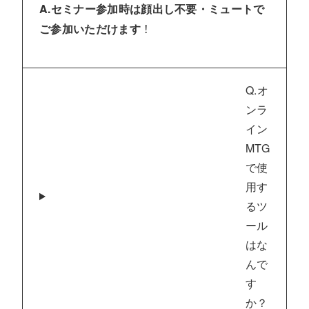
A.セミナー参加時は顔出し不要・ミュートで
！
ご参加いただけます
Q.オ
ンラ
イン
MTG
で使
用す
るツ
ール
はな
んで
す
か？