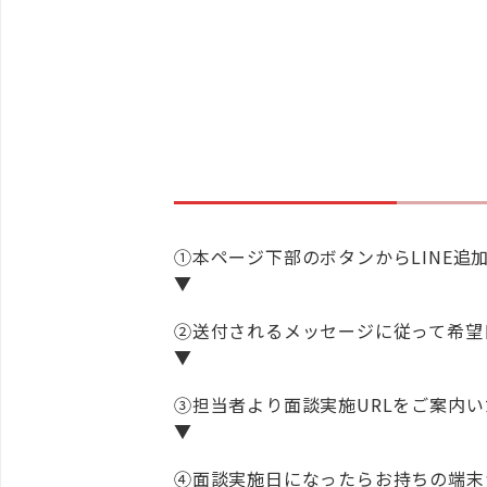
①本ページ下部のボタンからLINE追
▼
②送付されるメッセージに従って希望
▼
③担当者より面談実施URLをご案内
▼
④面談実施日になったらお持ちの端末