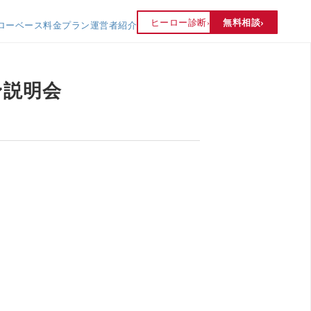
›
ヒーロー診断
›
無料相談
ローベース
料金プラン
運営者紹介
ン説明会