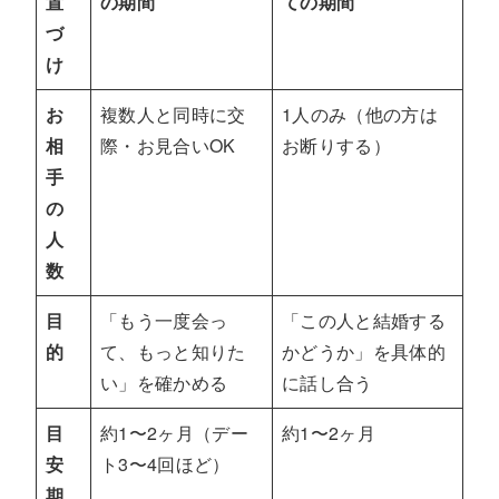
置
の期間
ての期間
づ
け
お
複数人と同時に交
1人のみ（他の方は
相
際・お見合いOK
お断りする）
手
の
人
数
目
「もう一度会っ
「この人と結婚する
的
て、もっと知りた
かどうか」を具体的
い」を確かめる
に話し合う
目
約1〜2ヶ月（デー
約1〜2ヶ月
安
ト3〜4回ほど）
期